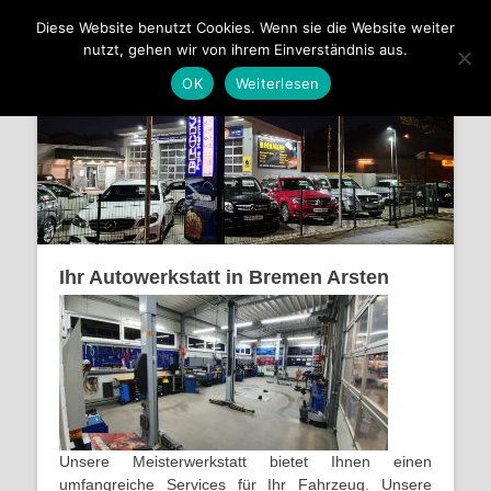
Automobile Beckmann
Diese Website benutzt Cookies. Wenn sie die Website weiter
nutzt, gehen wir von ihrem Einverständnis aus.
KFZ-Meisterbetrieb, Autoservice aus Leidenschaft, für alle
Fabrikate
OK
Weiterlesen
Ihr Autowerkstatt in Bremen Arsten
Unsere Meisterwerkstatt bietet Ihnen einen
umfangreiche Services für Ihr Fahrzeug. Unsere