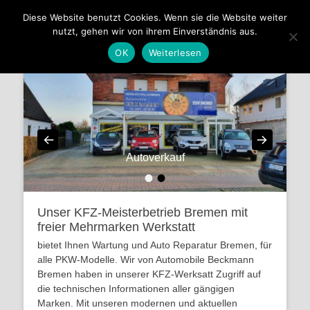
Automobile Beckmann
Diese Website benutzt Cookies. Wenn sie die Website weiter
nutzt, gehen wir von ihrem Einverständnis aus.
KFZ-Meisterbetrieb, Autoservice aus Leidenschaft, für alle
Fabrikate
OK
Weiterlesen
Autoverkauf
•
•
Veröffentlicht am
Von
manfredeichler
Unser KFZ-Meisterbetrieb Bremen mit
freier Mehrmarken Werkstatt
bietet Ihnen Wartung und Auto Reparatur Bremen, für
alle PKW-Modelle. Wir von Automobile Beckmann
Bremen haben in unserer KFZ-Werksatt Zugriff auf
die technischen Informationen aller gängigen
Marken. Mit unseren modernen und aktuellen